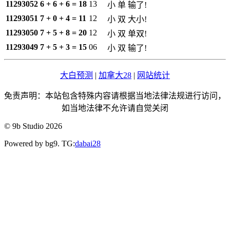
11293057
9 + 7 + 7 =
23
15
大
单
组合!
11293056
6 + 1 + 8 =
15
10
小
双
输了!
11293055
1 + 9 + 4 =
14
08
小
双
单双!
11293054
5 + 9 + 9 =
23
05
小
单
单双!
11293053
4 + 4 + 5 =
13
09
小
单
组合!
11293052
6 + 6 + 6 =
18
13
小
单
输了!
11293051
7 + 0 + 4 =
11
12
小
双
大小!
11293050
7 + 5 + 8 =
20
12
小
双
单双!
11293049
7 + 5 + 3 =
15
06
小
双
输了!
大白预测
|
加拿大28
|
网站统计
免责声明：本站包含特殊内容请根据当地法律法规进行访问，
如当地法律不允许请自觉关闭
© 9b Studio 2026
Powered by bg9. TG:
dabai28