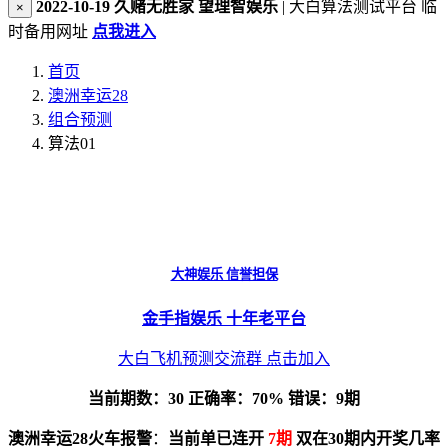
2022-10-19
久赌无胜家 望理智娱乐
| 大白算法测试平台 临
×
时备用网址
点我进入
首页
澳洲幸运28
组合预测
算法01
大神娱乐 信誉担保