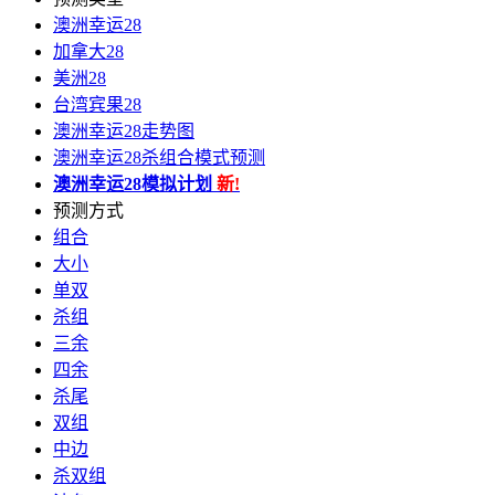
澳洲幸运28
加拿大28
美洲28
台湾宾果28
澳洲幸运28走势图
澳洲幸运28杀组合模式预测
澳洲幸运28模拟计划
新!
预测方式
组合
大小
单双
杀组
三余
四余
杀尾
双组
中边
杀双组