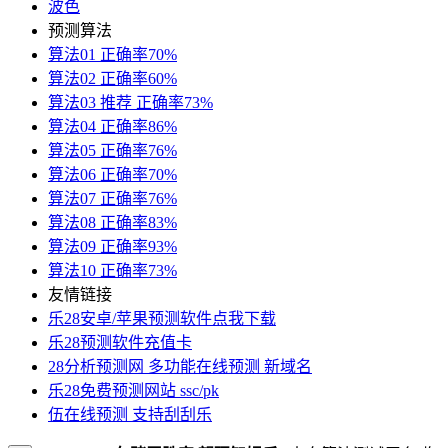
波色
预测算法
算法01
正确率70%
算法02
正确率60%
算法03
推荐
正确率73%
算法04
正确率86%
算法05
正确率76%
算法06
正确率70%
算法07
正确率76%
算法08
正确率83%
算法09
正确率93%
算法10
正确率73%
友情链接
乐28安卓/苹果预测软件点我下载
乐28预测软件充值卡
28分析预测网 多功能在线预测 新域名
乐28免费预测网站 ssc/pk
伍在线预测 支持刮刮乐