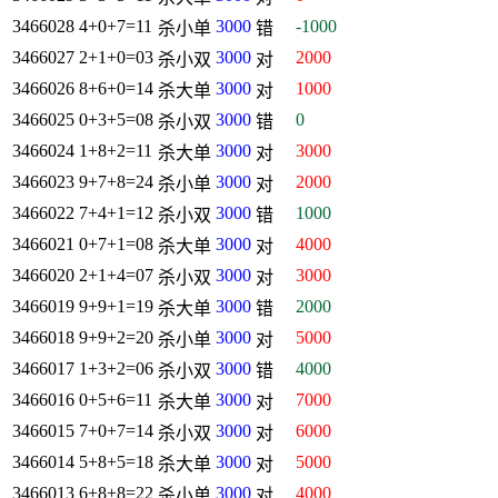
3466028
4+0+7=11
3000
-1000
杀小单
错
3466027
2+1+0=03
3000
2000
杀小双
对
3466026
8+6+0=14
3000
1000
杀大单
对
3466025
0+3+5=08
3000
0
杀小双
错
3466024
1+8+2=11
3000
3000
杀大单
对
3466023
9+7+8=24
3000
2000
杀小单
对
3466022
7+4+1=12
3000
1000
杀小双
错
3466021
0+7+1=08
3000
4000
杀大单
对
3466020
2+1+4=07
3000
3000
杀小双
对
3466019
9+9+1=19
3000
2000
杀大单
错
3466018
9+9+2=20
3000
5000
杀小单
对
3466017
1+3+2=06
3000
4000
杀小双
错
3466016
0+5+6=11
3000
7000
杀大单
对
3466015
7+0+7=14
3000
6000
杀小双
对
3466014
5+8+5=18
3000
5000
杀大单
对
3466013
6+8+8=22
3000
4000
杀小单
对