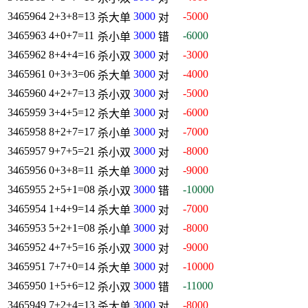
3465964
2+3+8=13
3000
-5000
杀大单
对
3465963
4+0+7=11
3000
-6000
杀小单
错
3465962
8+4+4=16
3000
-3000
杀小双
对
3465961
0+3+3=06
3000
-4000
杀大单
对
3465960
4+2+7=13
3000
-5000
杀小双
对
3465959
3+4+5=12
3000
-6000
杀大单
对
3465958
8+2+7=17
3000
-7000
杀小单
对
3465957
9+7+5=21
3000
-8000
杀小双
对
3465956
0+3+8=11
3000
-9000
杀大单
对
3465955
2+5+1=08
3000
-10000
杀小双
错
3465954
1+4+9=14
3000
-7000
杀大单
对
3465953
5+2+1=08
3000
-8000
杀小单
对
3465952
4+7+5=16
3000
-9000
杀小双
对
3465951
7+7+0=14
3000
-10000
杀大单
对
3465950
1+5+6=12
3000
-11000
杀小双
错
3465949
7+2+4=13
3000
-8000
杀大单
对