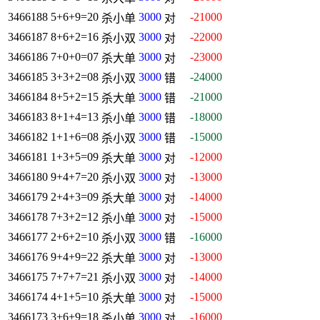
3466188
5+6+9=20
3000
-21000
杀小单
对
3466187
8+6+2=16
3000
-22000
杀小双
对
3466186
7+0+0=07
3000
-23000
杀大单
对
3466185
3+3+2=08
3000
-24000
杀小双
错
3466184
8+5+2=15
3000
-21000
杀大单
错
3466183
8+1+4=13
3000
-18000
杀小单
错
3466182
1+1+6=08
3000
-15000
杀小双
错
3466181
1+3+5=09
3000
-12000
杀大单
对
3466180
9+4+7=20
3000
-13000
杀小双
对
3466179
2+4+3=09
3000
-14000
杀大单
对
3466178
7+3+2=12
3000
-15000
杀小单
对
3466177
2+6+2=10
3000
-16000
杀小双
错
3466176
9+4+9=22
3000
-13000
杀大单
对
3466175
7+7+7=21
3000
-14000
杀小双
对
3466174
4+1+5=10
3000
-15000
杀大单
对
3466173
3+6+9=18
3000
-16000
杀小单
对