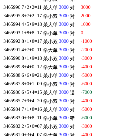
3465996
7+2+2=11
3000
3000
杀大单
对
3465995
8+7+2=17
3000
2000
杀小双
对
3465994
4+5+9=18
3000
1000
杀大单
对
3465993
1+8+8=17
3000
0
杀小单
对
3465992
8+1+8=17
3000
-1000
杀小双
对
3465991
4+7+0=11
3000
-2000
杀大单
对
3465990
8+1+9=18
3000
-3000
杀小双
对
3465989
8+4+0=12
3000
-4000
杀大单
对
3465988
6+6+9=21
3000
-5000
杀小单
对
3465987
8+0+1=09
3000
-6000
杀小双
对
3465986
6+5+4=15
3000
-7000
杀大单
错
3465985
7+9+4=20
3000
-4000
杀小双
对
3465984
7+1+8=16
3000
-5000
杀大单
对
3465983
0+3+8=11
3000
-6000
杀小单
错
3465982
2+5+0=07
3000
-3000
杀小双
对
3465981
0+3+4=07
3000
-4000
杀大单
对