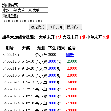
预测模式
预测金额
确定模式
查看说明
模式统计
加拿大28组合提醒： 大单未开
4期
大双未开
1期
小单未开
7期
期号
开奖
预测
下注
结果
盈亏
3466213
?
3000
杀小单
刷新
3466212
0+5+5=10
3000
-25000
杀小双
错
3466211
9+9+2=20
3000
-22000
杀大单
对
3466210
6+9+1=16
3000
-23000
杀小双
对
3466209
4+3+5=12
3000
-24000
杀大单
对
3466208
8+7+2=17
3000
-25000
杀小单
对
3466207
8+5+8=21
3000
-26000
杀小双
对
3466206
4+6+8=18
3000
-27000
杀大单
对
3466205
0+5+6=11
3000
-28000
杀小双
对