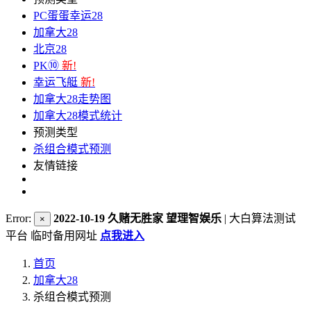
PC蛋蛋幸运28
加拿大28
北京28
PK⑩
新!
幸运飞艇
新!
加拿大28走势图
加拿大28模式统计
预测类型
杀组合模式预测
友情链接
Error:
2022-10-19
久赌无胜家 望理智娱乐
| 大白算法测试
×
平台 临时备用网址
点我进入
首页
加拿大28
杀组合模式预测