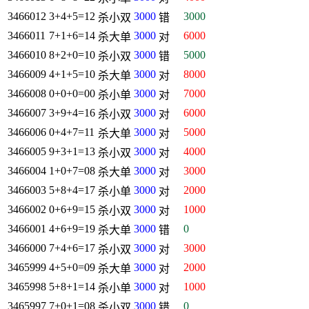
3466012
3+4+5=12
3000
3000
杀小双
错
3466011
7+1+6=14
3000
6000
杀大单
对
3466010
8+2+0=10
3000
5000
杀小双
错
3466009
4+1+5=10
3000
8000
杀大单
对
3466008
0+0+0=00
3000
7000
杀小单
对
3466007
3+9+4=16
3000
6000
杀小双
对
3466006
0+4+7=11
3000
5000
杀大单
对
3466005
9+3+1=13
3000
4000
杀小双
对
3466004
1+0+7=08
3000
3000
杀大单
对
3466003
5+8+4=17
3000
2000
杀小单
对
3466002
0+6+9=15
3000
1000
杀小双
对
3466001
4+6+9=19
3000
0
杀大单
错
3466000
7+4+6=17
3000
3000
杀小双
对
3465999
4+5+0=09
3000
2000
杀大单
对
3465998
5+8+1=14
3000
1000
杀小单
对
3465997
7+0+1=08
3000
0
杀小双
错