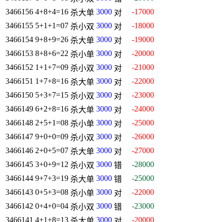
3466156
4+8+4=16
3000
-17000
杀大单
对
3466155
5+1+1=07
3000
-18000
杀小双
对
3466154
9+8+9=26
3000
-19000
杀大单
对
3466153
8+8+6=22
3000
-20000
杀小单
对
3466152
1+1+7=09
3000
-21000
杀小双
对
3466151
1+7+8=16
3000
-22000
杀大单
对
3466150
5+3+7=15
3000
-23000
杀小双
对
3466149
6+2+8=16
3000
-24000
杀大单
对
3466148
2+5+1=08
3000
-25000
杀小单
对
3466147
9+0+0=09
3000
-26000
杀小双
对
3466146
2+0+5=07
3000
-27000
杀大单
对
3466145
3+0+9=12
3000
-28000
杀小双
错
3466144
9+7+3=19
3000
-25000
杀大单
错
3466143
0+5+3=08
3000
-22000
杀小单
对
3466142
0+4+0=04
3000
-23000
杀小双
错
3466141
4+1+8=13
3000
-20000
杀大单
对