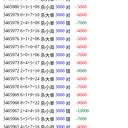
3465980
5+3+1=09
3000
-5000
杀小双
对
3465979
0+3+7=10
3000
-6000
杀大单
对
3465978
2+4+3=09
3000
-7000
杀小单
错
3465977
6+7+3=16
3000
-4000
杀小双
对
3465976
3+1+2=06
3000
-5000
杀大单
对
3465975
0+7+0=07
3000
-6000
杀小双
对
3465974
5+0+1=06
3000
-7000
杀大单
对
3465973
8+4+5=17
3000
-8000
杀小单
对
3465972
2+7+1=10
3000
-9000
杀小双
错
3465971
8+7+9=24
3000
-6000
杀大单
对
3465970
0+6+7=13
3000
-7000
杀小双
对
3465969
6+1+9=16
3000
-8000
杀大单
对
3465968
8+7+7=22
3000
-9000
杀小单
对
3465967
2+4+4=10
3000
-10000
杀小双
错
3465966
5+5+5=15
3000
-7000
杀大单
错
3465965
4+5+7=16
3000
-4000
杀小双
对